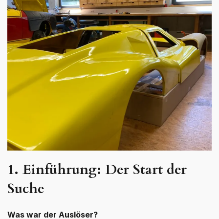
zu
den
Karosseriebauteilen
kam
1. Einführung: Der Start der
Suche
Was war der Auslöser?