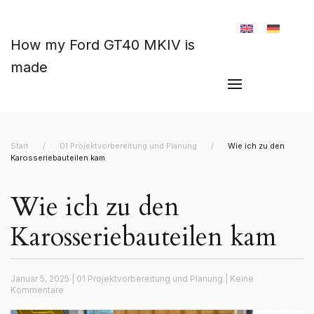
Zum Hauptinhalt springen
How my Ford GT40 MKIV is
made
Start
01 Projektvorbereitung und Planung
Wie ich zu den
Karosseriebauteilen kam
Wie ich zu den
Karosseriebauteilen kam
Januar 5, 2025
|
01 Projektvorbereitung und Planung
|
Keine
zu
Kommentare
Wie
ich