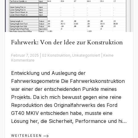
Fahrwerk: Von der Idee zur Konstruktion
Februar 7, 2025 | 02 Konstruktion, Unkategorisiert | Keine
zu
Kommentare
Fahrwerk:
Von
Entwicklung und Auslegung der
der
Idee
Fahrwerksgeometrie Die Fahrwerkskonstruktion
zur
war einer der entscheidenden Punkte meines
Konstruktion
Projekts. Da ich mich bewusst gegen eine reine
Reproduktion des Originalfahrwerks des Ford
GT40 MKIV entschieden habe, musste eine
Lösung her, die Sicherheit, Performance und hi…
WEITERLESEN