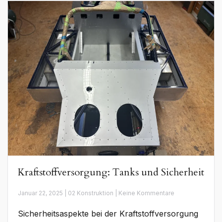
Kraftstoffversorgung: Tanks und Sicherheit
zu
Januar 22, 2025 | 02 Konstruktion | Keine Kommentare
Kraftstoffverso
Tanks
Sicherheitsaspekte bei der Kraftstoffversorgung
und