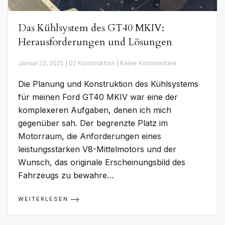
Das Kühlsystem des GT40 MKIV:
Herausforderungen und Lösungen
zu
Januar 22, 2025 | 02 Konstruktion | Keine Kommentare
Das
Kühlsystem
Die Planung und Konstruktion des Kühlsystems
des
GT40
für meinen Ford GT40 MKIV war eine der
MKIV:
komplexeren Aufgaben, denen ich mich
Herausforderun
und
gegenüber sah. Der begrenzte Platz im
Lösungen
Motorraum, die Anforderungen eines
leistungsstarken V8-Mittelmotors und der
Wunsch, das originale Erscheinungsbild des
Fahrzeugs zu bewahre…
WEITERLESEN