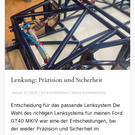
Lenkung: Präzision und Sicherheit
zu
Januar 21, 2025 | 02 Konstruktion | Keine Kommentare
Lenkung:
Präzision
Entscheidung für das passende Lenksystem Die
und
Sicherheit
Wahl des richtigen Lenksystems für meinen Ford
GT40 MKIV war eine der Entscheidungen, bei
der wieder Präzision und Sicherheit im