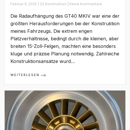
zu
Februar 9, 2025 | 02 Konstruktion | Keine Kommentare
Radaufhängung:
Radträger
Die Radaufhängung des GT40 MKIV war eine der
und
Querlenker
größten Herausforderungen bei der Konstruktion
meines Fahrzeugs. Die extrem engen
Platzverhältnisse, bedingt durch die kleinen, aber
breiten 15-Zoll-Felgen, machten eine besonders
kluge und präzise Planung notwendig. Zahlreiche
Konstruktionsansätze wurd…
WEITERLESEN