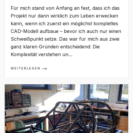
Die
Grundlage:
Für mich stand von Anfang an fest, dass ich das
Von
der
Projekt nur dann wirklich zum Leben erwecken
Idee
kann, wenn ich zuerst ein möglichst komplettes
zum
digitalen
CAD-Modell aufbaue – bevor ich auch nur einen
Modell
Schweißpunkt setze. Das war für mich aus zwei
ganz klaren Gründen entscheidend: Die
Komplexität verstehen un…
WEITERLESEN