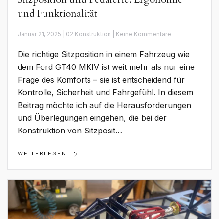
und Funktionalität
zu
Januar 21, 2025 | 02 Konstruktion | Keine Kommentare
Sitzposition
und
Die richtige Sitzposition in einem Fahrzeug wie
Pedalerie:
Ergonomie
dem Ford GT40 MKIV ist weit mehr als nur eine
und
Frage des Komforts – sie ist entscheidend für
Funktionalität
Kontrolle, Sicherheit und Fahrgefühl. In diesem
Beitrag möchte ich auf die Herausforderungen
und Überlegungen eingehen, die bei der
Konstruktion von Sitzposit…
WEITERLESEN