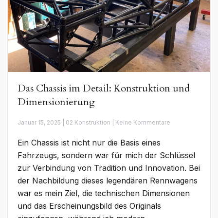
Das Chassis im Detail: Konstruktion und
Dimensionierung
zu
Januar 15, 2025 | 02 Konstruktion | Keine Kommentare
Das
Chassis
Ein Chassis ist nicht nur die Basis eines
im
Detail:
Fahrzeugs, sondern war für mich der Schlüssel
Konstruktion
zur Verbindung von Tradition und Innovation. Bei
und
Dimensionierun
der Nachbildung dieses legendären Rennwagens
war es mein Ziel, die technischen Dimensionen
und das Erscheinungsbild des Originals