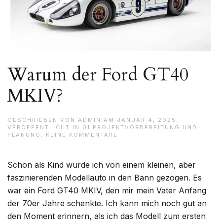
Warum der Ford GT40
MKIV?
GESCHRIEBEN VON
ADMIN
AM
JANUAR 4, 2025
.
VERÖFFENTLICHT IN
01 PROJEKTVORBEREITUNG UND
ZU
PLANUNG
.
KEINE KOMMENTARE
WARUM
DER
FORD
Schon als Kind wurde ich von einem kleinen, aber
GT40
MKIV?
faszinierenden Modellauto in den Bann gezogen. Es
war ein Ford GT40 MKIV, den mir mein Vater Anfang
der 70er Jahre schenkte. Ich kann mich noch gut an
den Moment erinnern, als ich das Modell zum ersten