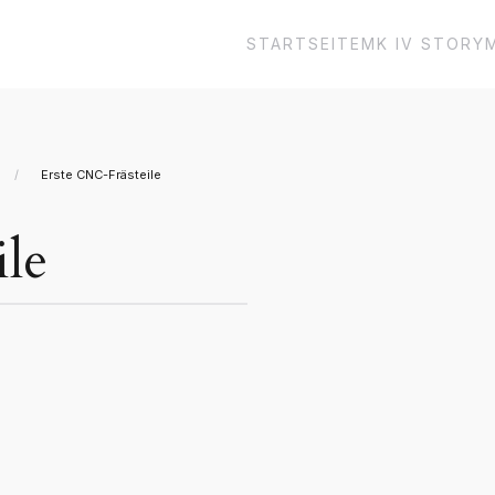
STARTSEITE
MK IV STORY
Erste CNC-Frästeile
le
e