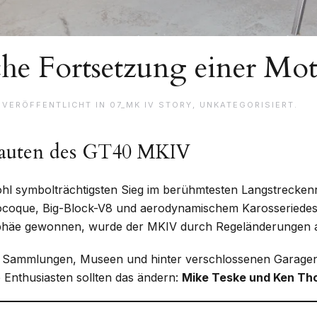
he Fortsetzung einer Mo
. VERÖFFENTLICHT IN
07_MK IV STORY
,
UNKATEGORISIERT
.
hbauten des GT40 MKIV
hl symbolträchtigsten Sieg im berühmtesten Langstreckenr
coque, Big-Block-V8 und aerodynamischem Karosseriedesi
rophäe gewonnen, wurde der MKIV durch Regeländerungen 
n Sammlungen, Museen und hinter verschlossenen Garagent
e Enthusiasten sollten das ändern:
Mike Teske und Ken T