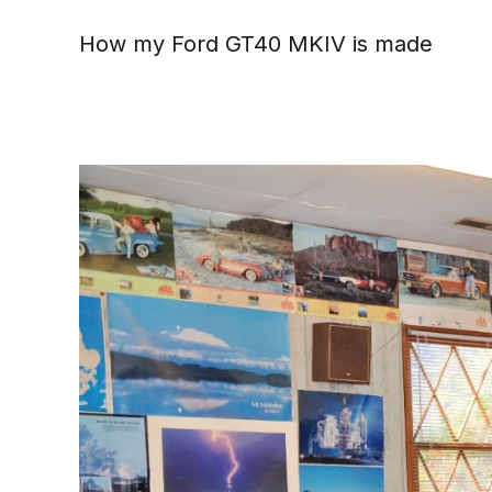
How my Ford GT40 MKIV is made
Zum Hauptinhalt springen